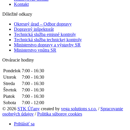
Kontakt
Dôležité odkazy
Okresný úrad – Odbor dopravy
Dopravný inšpektorát
Technická služba emisné kontroly
Technická služba technickej kontroly
Ministerstvo dopravy a výstavby SR
Ministerstvo vnútra SR
Otváracie hodiny
Pondelok
7:00 - 16:30
Utorok
7:00 - 16:30
Streda
7:00 - 16:30
Štvrtok
7:00 - 16:30
Piatok
7:00 - 16:30
Sobota
7:00 - 12:00
© 2026
STK Úľany
created by
vega solutions s.r.o.
/
Spracovanie
osobných údajov
/
Politika súborov cookies
Prihlásiť sa