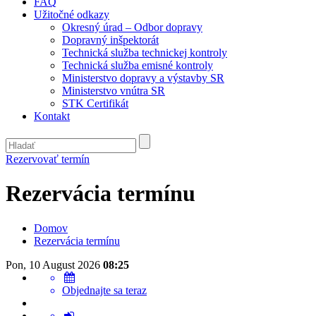
FAQ
Užitočné odkazy
Okresný úrad – Odbor dopravy
Dopravný inšpektorát
Technická služba technickej kontroly
Technická služba emisné kontroly
Ministerstvo dopravy a výstavby SR
Ministerstvo vnútra SR
STK Certifikát
Kontakt
Rezervovať termín
Rezervácia termínu
Domov
Rezervácia termínu
Pon, 10 August 2026
08:25
Objednajte sa teraz