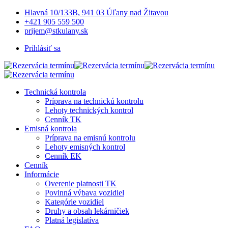
Hlavná 10/133B, 941 03 Úľany nad Žitavou
+421 905 559 500
prijem@stkulany.sk
Prihlásiť sa
Technická kontrola
Príprava na technickú kontrolu
Lehoty technických kontrol
Cenník TK
Emisná kontrola
Príprava na emisnú kontrolu
Lehoty emisných kontrol
Cenník EK
Cenník
Informácie
Overenie platnosti TK
Povinná výbava vozidiel
Kategórie vozidiel
Druhy a obsah lekárničiek
Platná legislatíva