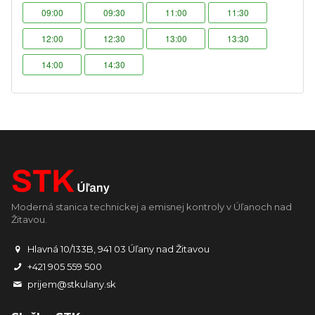
09:00
09:30
11:00
11:30
12:00
12:30
13:00
13:30
14:00
14:30
Moderná stanica technickej a emisnej kontroly v Úľanoch nad
Žitavou.
Hlavná 10/133B, 941 03 Úľany nad Žitavou
+421 905 559 500
prijem@stkulany.sk